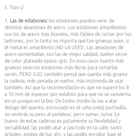
Tipo U
1.
Las de eslabones:
los eslabones pueden venir de
distintas aleaciones de acero. Los eslabones amarillentos
son los de acero más blandos, más fáciles de cortar por los
ladrones, por lo tanto no importa qué tan gruesas sean, si
el metal es amarillento ¡NO LA USES!. Las aleaciones de
acero cementadas, son las de mejor calidad, suelen verse
de color plateado opaco, gris. En esos casos cuanto más
gruesos sean los eslabones más duras para cortarlas
serán, PERO OJO: también pensá que cuanto más gruesa
la cadena, más pesada se vuelve, más incómoda de usar
también. Así que la recomendación es que no supere los 8
a 10 mm de espesor por eslabón para que no se convierta
en un yunque en la bici. De todos modos la vas a atar
debajo del asiento, enroscada en el caño (vela) portasilla,
no sentirás su peso al pedalear, pero sumar, suma. Lo
bueno de estas cadenas es justamente su flexibilidad y
versatilidad, las podés atar a casi todo en la calle, tanto
árboles, postes de luz, etc, y las podés enrollar bajo el